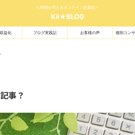
＼時間が増えるオンライン起業術／
Kii★BLOG
収益化
ブログ実践記
お客様の声
個別コン
す
な記事？